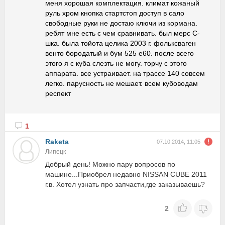
меня хорошая комплектация. климат кожаный
руль хром кнопка стартстоп доступ в сало
свободные руки не достаю ключи из кормана.
ребят мне есть с чем сравнивать. был мерс С-
шка. была тойота целика 2003 г. фольксваген
венто бородатый и бум 525 е60. после всего
этого я с куба слезть не могу. торчу с этого
аппарата. все устраивает. на трассе 140 совсем
легко. парусность не мешает. всем кубоводам
респект
1
Raketa
07.10.2014, 11:05
Липецк
Добрый день! Можно пару вопросов по
машине...Приобрел недавно NISSAN CUBE 2011
г.в. Хотел узнать про запчасти,где заказываешь?
2