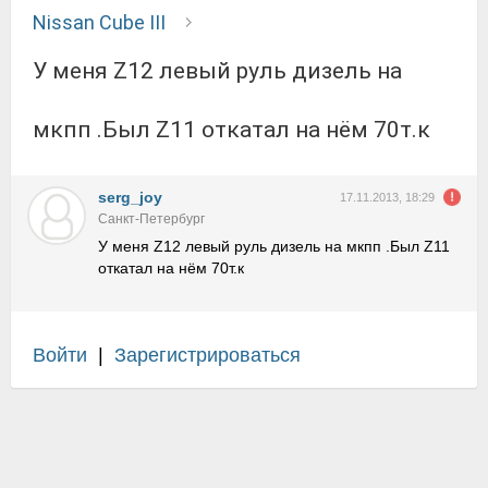
Nissan Cube III
У меня Z12 левый руль дизель на
мкпп .Был Z11 откатал на нём 70т.к
serg_joy
17.11.2013, 18:29
Санкт-Петербург
У меня Z12 левый руль дизель на мкпп .Был Z11
откатал на нём 70т.к
Войти
|
Зарегистрироваться