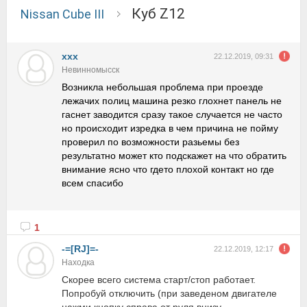
куб Z12
Nissan Cube III
ххх
22.12.2019, 09:31
Невинномысск
Возникла небольшая проблема при проезде
лежачих полиц машина резко глохнет панель не
гаснет заводится сразу такое случается не часто
но происходит изредка в чем причина не пойму
проверил по возможности разьемы без
результатно может кто подскажет на что обратить
внимание ясно что гдето плохой контакт но где
всем спасибо
1
-=[RJ]=-
22.12.2019, 12:17
Находка
Скорее всего система старт/стоп работает.
Попробуй отключить (при заведеном двигателе