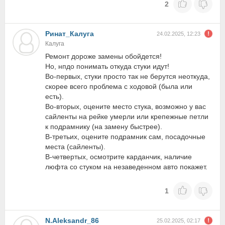
2
Ринат_Калуга
24.02.2025, 12:23
Калуга
Ремонт дороже замены обойдется!
Но, нпдо понимать откуда стуки идут!
Во-первых, стуки просто так не берутся неоткуда,
скорее всего проблема с ходовой (была или
есть).
Во-вторых, оцените место стука, возможно у вас
сайленты на рейке умерли или крепежные петли
к подрамнику (на замену быстрее).
В-третьих, оцените подрамник сам, посадочные
места (сайленты).
В-четвертых, осмотрите карданчик, наличие
люфта со стуком на незаведенном авто покажет.
1
N.Aleksandr_86
25.02.2025, 02:17