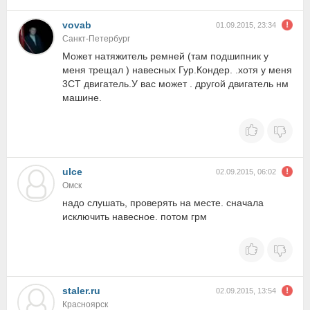
vovab
01.09.2015, 23:34
Санкт-Петербург
Может натяжитель ремней (там подшипник у
меня трещал ) навесных Гур.Кондер. .хотя у меня
3СТ двигатель.У вас может . другой двигатель нм
машине.
ulce
02.09.2015, 06:02
Омск
надо слушать, проверять на месте. сначала
исключить навесное. потом грм
staler.ru
02.09.2015, 13:54
Красноярск