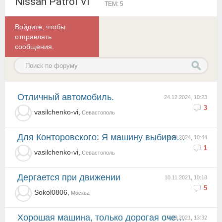
Nissan Patrol VI
ТЕМ: 5
Войдите
, чтобы
отправлять
сообщения.
Отличный автомобиль.
24.12.2024, 10:23
3
vasilchenko-vi,
Севастополь
Для Конторовского: Я машину выбираю, как женщину, чтобы дух захватывало, и это, обычно, дорого стоит...
19.09.2024, 10:44
1
vasilchenko-vi,
Севастополь
Дергается при движении
10.11.2021, 10:18
5
Sokol0806,
Москва
хорошая машина, только дорогая очень! много внутри чем пользуешься только один раз чтоб попробовать ...
19.09.2021, 13:32