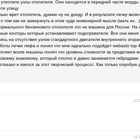
 утеплите узлы отопителя. Они находятся в передней часте морды 
те улицу.
ко жрет отопитель, думаю ну не доеду. И в результате печку вклю
о том как не замерзнуть в этом чуде инженерной мысли (мать их...
 нормального бензинового отопителя это не машина для России. Н
зные конторы которые устанавливают подогреватели. Все они меня
сь на отсутствия узлов стандартного двигателя внутреннего згор
боты печки лифа и понял что мне идеально подойдет webasto top 
омплект возле машины понял что уровень сложности за пределами 
своему знакомому, который плотно и давно занимается гибридами 
отказал и взялся за этот творчиский процессс. Как только опробую 
07.
12.