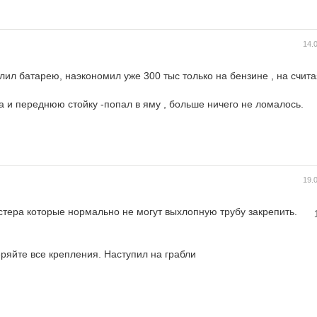
14.
плил батарею, наэкономил уже 300 тыс только на бензине , на счит
а и переднюю стойку -попал в яму , больше ничего не ломалось.
19.
стера которые нормально не могут выхлопную трубу закрепить.
еряйте все крепления. Наступил на грабли