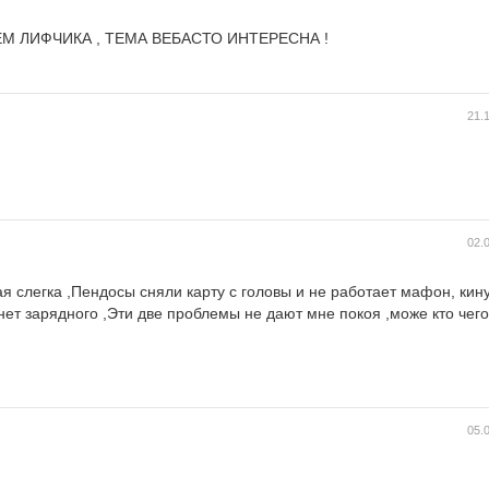
ЕМ ЛИФЧИКА , ТЕМА ВЕБАСТО ИНТЕРЕСНА !
21.
02.
тая слегка ,Пендосы сняли карту с головы и не работает мафон, кин
 нет зарядного ,Эти две проблемы не дают мне покоя ,може кто чего
05.