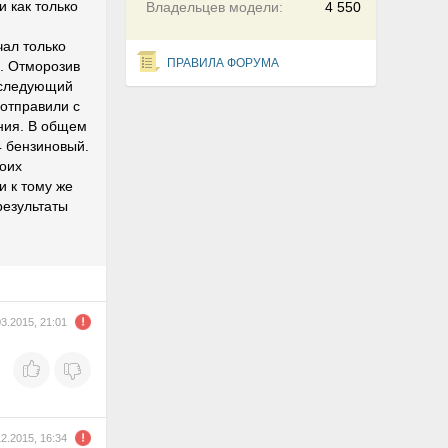
и как только
Владельцев модели:
4 550
чал только
ПРАВИЛА ФОРУМА
). Отморозив
а следующий
 отправили с
ания. В общем
4 бензиновый.
моих
и к тому же
результаты
03.2015, 21:01
12.2015, 16:34