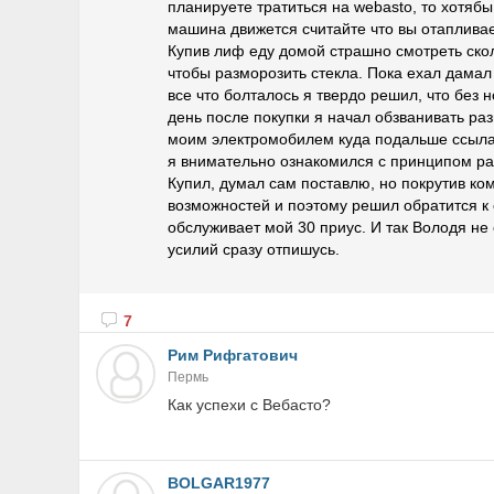
планируете тратиться на webasto, то хотябы
машина движется считайте что вы отапливае
Купив лиф еду домой страшно смотреть сколь
чтобы разморозить стекла. Пока ехал дамал 
все что болталось я твердо решил, что без
день после покупки я начал обзванивать ра
моим электромобилем куда подальше ссылая
я внимательно ознакомился с принципом ра
Купил, думал сам поставлю, но покрутив к
возможностей и поэтому решил обратится к 
обслуживает мой 30 приус. И так Володя не 
усилий сразу отпишусь.
7
Рим Рифгатович
Пермь
Как успехи с Вебасто?
BOLGAR1977