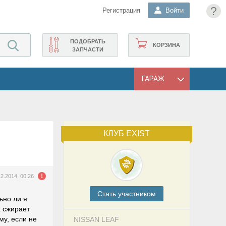
?
Регистрация
Войти
ПОДОБРАТЬ
КОРЗИНА
ЗАПЧАСТИ
ГАРАЖ
КЛУБ EXIST
12.2014, 00:26
Cтать участником
ьно ли я
а сжирает
му, если не
NISSAN LEAF