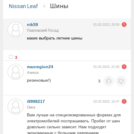
шины
Nissan Leaf
nik59
01.03.2023, 20:59
Павловский Посад
какие выбрать летние шины
3
maxregion24
01.03.2023, 21:06
Ачинск
резиновые!)
3
i9998217
02.03.2023, 15:47
Омск
Вам лучше на специлизированных формах для
электромобилей поспрашивать. Пробег от шин
довольно сильно зависит. Нам подходят
экономичные с большим давлением.