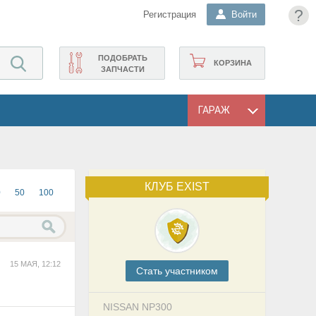
?
Регистрация
Войти
ПОДОБРАТЬ
КОРЗИНА
ЗАПЧАСТИ
ГАРАЖ
КЛУБ EXIST
0
50
100
15 МАЯ, 12:12
Cтать участником
NISSAN NP300