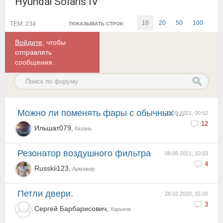
Hyundai Solaris IV
10
20
50
100
ТЕМ: 234
ПОКАЗЫВАТЬ СТРОК:
Войдите
, чтобы
отправлять
сообщения.
Можно ли поменять фары с обычных на линзованную
21.09.2021, 00:52
12
Ильшат079,
Казань
Резонатор воздушного фильтра
08.09.2021, 10:03
4
Russkii123,
Армавир
Петли двери.
28.02.2020, 15:00
3
Сергей Барбарисович,
Харьков