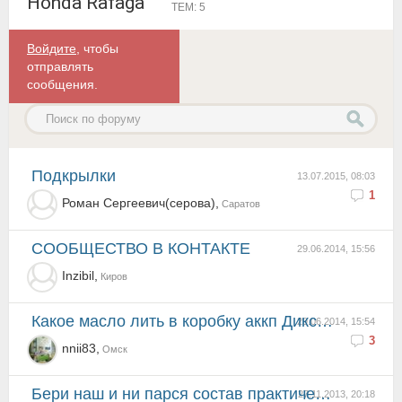
Honda Rafaga
ТЕМ: 5
Войдите
, чтобы
отправлять
сообщения.
Подкрылки
13.07.2015, 08:03
1
Роман Сергеевич(серова),
Саратов
СООБЩЕСТВО В КОНТАКТЕ
29.06.2014, 15:56
Inzibil,
Киров
какое масло лить в коробку аккп Диксон или ATF
29.06.2014, 15:54
3
nnii83,
Омск
бери наш и ни парся состав практически одинаковый
27.11.2013, 20:18