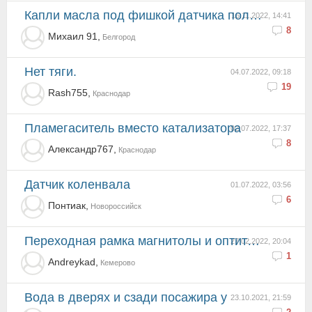
Капли масла под фишкой датчика положения распредвала
16.11.2022, 14:41
8
Михаил 91,
Белгород
Нет тяги.
04.07.2022, 09:18
19
Rash755,
Краснодар
Пламегаситель вместо катализатора
02.07.2022, 17:37
8
Александр767,
Краснодар
датчик коленвала
01.07.2022, 03:56
6
Понтиак,
Новороссийск
Переходная рамка магнитолы и оптитрон
27.02.2022, 20:04
1
Andreykad,
Кемерово
Вода в дверях и сзади посажира у
23.10.2021, 21:59