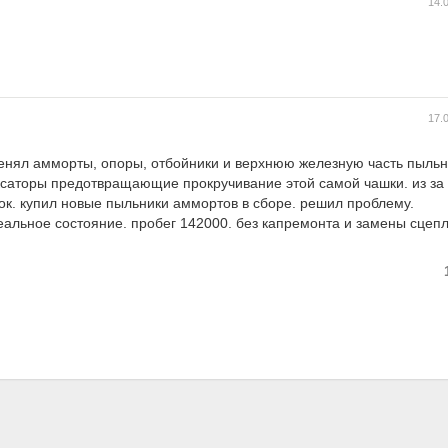
14.
17.
нял амморты, опоры, отбойники и верхнюю железную часть пыльн
саторы предотвращающие прокручивание этой самой чашки. из за 
к. купил новые пыльники аммортов в сборе. решил проблему.
еальное состояние. пробег 142000. без капремонта и замены сце