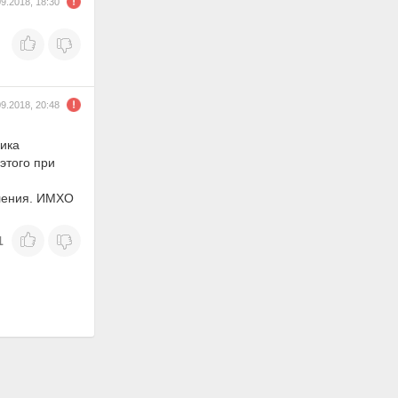
09.2018, 18:30
09.2018, 20:48
ика
этого при
пления. ИМХО
1