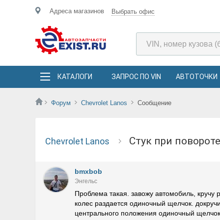
Адреса магазинов
Выбрать офис
КАТАЛОГИ
ЗАПРОС ПО VIN
АВТОТОЧКИ
Форум
Chevrolet Lanos
Сообщение
Стук при поворо
Chevrolet Lanos
bmxbob
Энгельс
Проблема такая. завожу автомобиль, кручу 
колес раздается одиночный щелчок. докручив
центрального положения одиночный щелчок