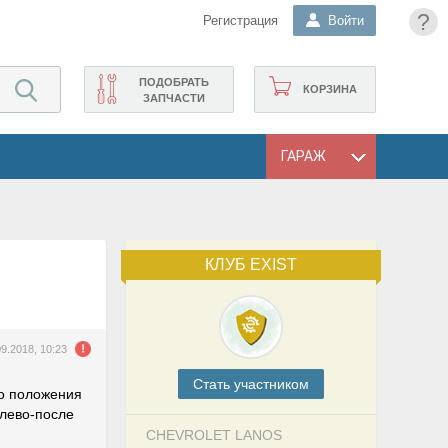
?
Регистрация
Войти
ПОДОБРАТЬ
КОРЗИНА
ЗАПЧАСТИ
ГАРАЖ
КЛУБ EXIST
09.2018, 10:23
Cтать участником
го положения
влево-после
CHEVROLET LANOS