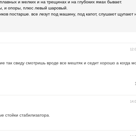
 плавных и мелких и на трещинах и на глубоких ямах бывает.
ы, и опоры, плюс левый шаровый.
иков постарше. все лезут под машину, под капот, слушают щупают 
12.
е так свиду смотришь вроде все мештяк и седит хорошо а когда м
14.
ые стойки стабилизатора.