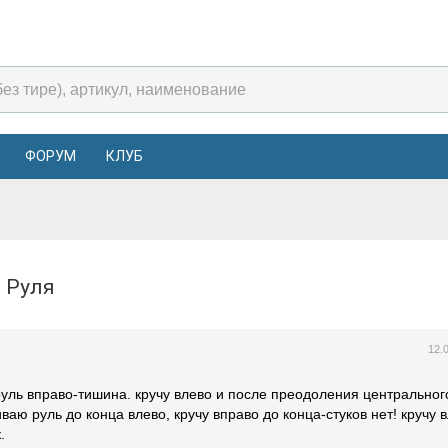
ФОРУМ
КЛУБ
те Руля
12.
руль вправо-тишина. кручу влево и после преодоления центрально
аю руль до конца влево, кручу вправо до конца-стуков нет! кручу 
.