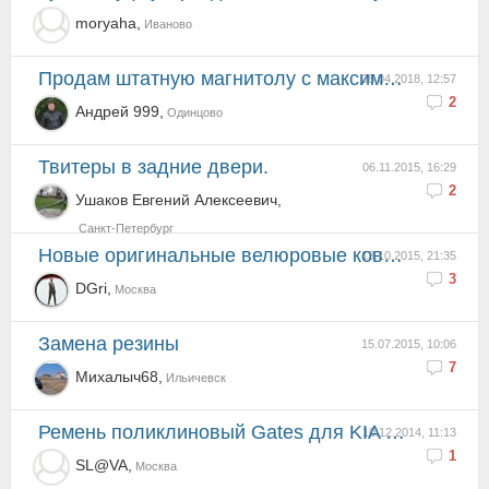
moryaha,
Иваново
Продам штатную магнитолу с максимальной комплектации. Видео, навигация.
08.04.2018, 12:57
2
Андрей 999,
Одинцово
Твитеры в задние двери.
06.11.2015, 16:29
2
Ушаков Евгений Алексеевич,
Санкт-Петербург
новые оригинальные велюровые коврики на Мохава
13.10.2015, 21:35
3
DGri,
Москва
Замена резины
15.07.2015, 10:06
7
Михалыч68,
Ильичевск
Ремень поликлиновый Gates для KIA Mohave
10.12.2014, 11:13
1
SL@VA,
Москва