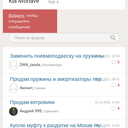
Kia Mohave
ТЕМ: 9
Войдите
, чтобы
отправлять
сообщения.
Заменить пневмоподвеску на пружины.
29.09.2022, 12:50
5
DAN_tavda,
Екатеринбург
Продам пружины и амортизаторы передней подвески
01.02.2021, 08:25
4
Аконит,
Самара
Продам ветровики
16.11.2020, 14:34
4
Андрей 999,
Одинцово
Куплю муфту к раздатке на Мохав Hyundai/Kia 47325-49600
08.08.2019, 14:06