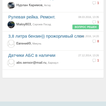
1
Нурлан Каримов,
Актау
Рулевая рейка. Ремонт.
08.03.2016, 13:35
1
Maloy803,
Сергиев Посад
ВОПРОС РЕШЕН
3,8 литра бензин)) прожорливый слон
14.01.2016, 14:20
8
Евгений9,
Микунь
Датчики АБС в наличии
27.12.2014, 13:26
1
abs.sensor@mail.ru,
Барнаул