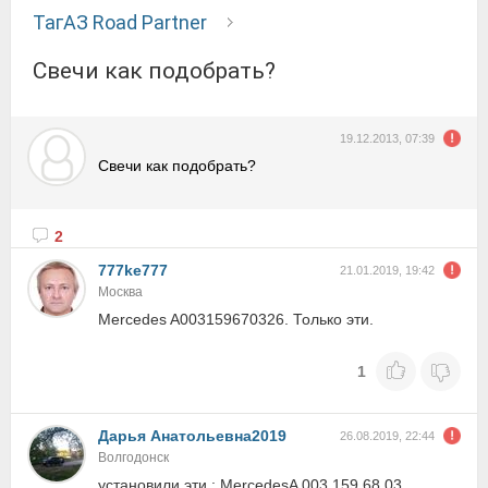
ТагАЗ Road Partner
Свечи как подобрать?
19.12.2013, 07:39
Свечи как подобрать?
2
777ke777
21.01.2019, 19:42
Москва
Mercedes A003159670326. Только эти.
1
Дарья Анатольевна2019
26.08.2019, 22:44
Волгодонск
установили эти : MercedesA 003 159 68 03.