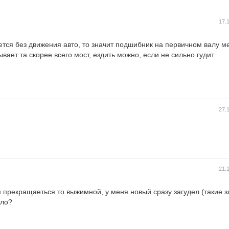
17.
ся без движения авто, то значит подшибник на первичном валу ме
вает та скорее всего мост, ездить можно, если не сильно гудит
27.
21.
 прекращаеться то выжимной, у меня новый сразу загудел (такие за
сло?