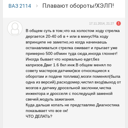
Плавают обороты!ХЭЛП!
ВАЗ 2114
17.11.2014, 21:27
В общем суть в том,что на холостом ходу стрелка
дергается 20-40 об в + или в минус!На ходу
впринципе не заметно,но когда начинаешь
останавливаться стрелка оживает и прыгает уже
примерно 500 об\мин туда сюда,иногда глохнет!
Иногда бывает что нормально едет,без
капризов.Двиг 1.6 8кл инж.В общем менял по
совету мастеров:датчики(все относящиеся к
оборотам и подаче топлива),мозги поменял(была
одна из версий),расходомер,чистил вход\выход от
мозгов к датчику дросельной заслонки,чистка
инжектора и дросселя с последущей заменой
свечей,модуль зажигания.
Куда дальше копать не представляю.Диагностика
показывает что все ок!
ЧТО ДЕЛАТЬ?