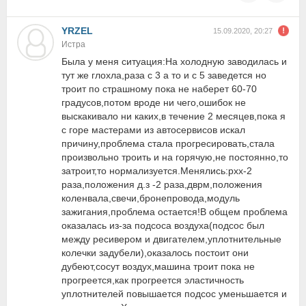
YRZEL
15.09.2020, 20:27
Истра
Была у меня ситуация:На холодную заводилась и
тут же глохла,раза с 3 а то и с 5 заведется но
троит по страшному пока не наберет 60-70
градусов,потом вроде ни чего,ошибок не
выскакивало ни каких,в течение 2 месяцев,пока я
с горе мастерами из автосервисов искал
причину,проблема стала прогресировать,стала
произвольно троить и на горячую,не постоянно,то
затроит,то нормализуется.Менялись:рхх-2
раза,положения д.з -2 раза,дврм,положения
коленвала,свечи,бронепровода,модуль
зажигания,проблема остается!В общем проблема
оказалась из-за подсоса воздуха(подсос был
между ресивером и двигателем,уплотнительные
колечки задубели),оказалось постоит они
дубеют,сосут воздух,машина троит пока не
прогреется,как прогреется эластичность
уплотнителей повышается подсос уменьшается и