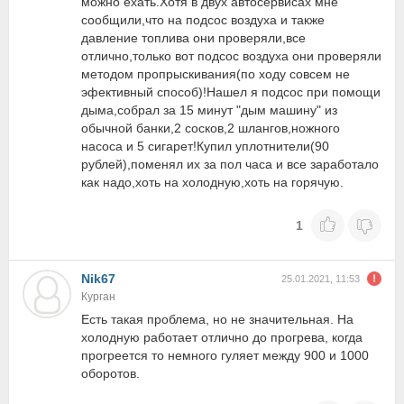
можно ехать.Хотя в двух автосервисах мне
сообщили,что на подсос воздуха и также
давление топлива они проверяли,все
отлично,только вот подсос воздуха они проверяли
методом пропрыскивания(по ходу совсем не
эфективный способ)!Нашел я подсос при помощи
дыма,собрал за 15 минут "дым машину" из
обычной банки,2 сосков,2 шлангов,ножного
насоса и 5 сигарет!Купил уплотнители(90
рублей),поменял их за пол часа и все заработало
как надо,хоть на холодную,хоть на горячую.
1
Nik67
25.01.2021, 11:53
Курган
Есть такая проблема, но не значительная. На
холодную работает отлично до прогрева, когда
прогреется то немного гуляет между 900 и 1000
оборотов.