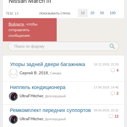
Nissan March III
10
20
50
100
ТЕМ: 13
ПОКАЗЫВАТЬ СТРОК:
Войдите
, чтобы
отправлять
сообщения.
упоры задней двери багажника
24.12.2019, 22:25
4
Сергей В..2018,
Самара
Ниппель кондиционера
17.04.2019, 14:46
2
UltraFHitcher,
Долгопрудный
Ремкомплект передних суппортов
09.04.2019, 22:32
12
UltraFHitcher,
Долгопрудный