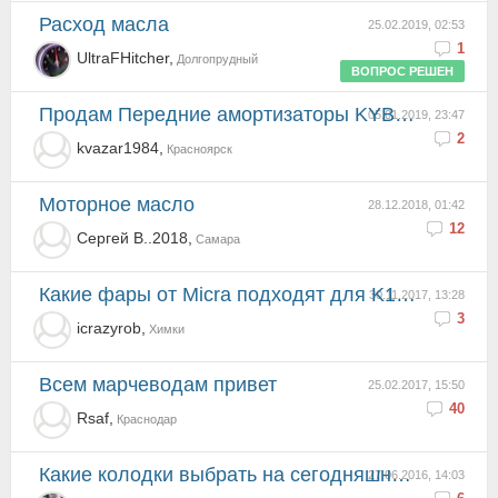
Расход масла
25.02.2019, 02:53
1
UltraFHitcher,
Долгопрудный
ВОПРОС РЕШЕН
Продам Передние амортизаторы KYB 333722 и KYB 333721 Красноярск
05.01.2019, 23:47
2
kvazar1984,
Красноярск
моторное масло
28.12.2018, 01:42
12
Сергей В..2018,
Самара
Какие фары от Micra подходят для K12 '06
30.11.2017, 13:28
3
icrazyrob,
Химки
Всем марчеводам привет
25.02.2017, 15:50
40
Rsaf,
Краснодар
Какие колодки выбрать на сегодняшний день
27.06.2016, 14:03