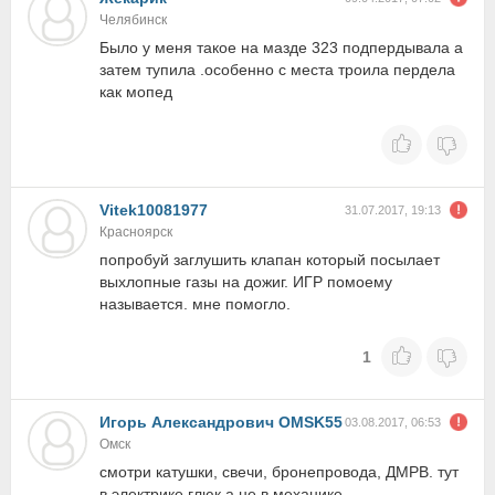
Челябинск
Было у меня такое на мазде 323 подпердывала а
затем тупила .особенно с места троила пердела
как мопед
Vitek10081977
31.07.2017, 19:13
Красноярск
попробуй заглушить клапан который посылает
выхлопные газы на дожиг. ИГР помоему
называется. мне помогло.
1
Игорь Александрович OMSK55
03.08.2017, 06:53
Омск
смотри катушки, свечи, бронепровода, ДМРВ. тут
в электрике глюк а не в механике