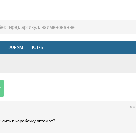
ФОРУМ
КЛУБ
!
09.
 лить в коробочку автомат?