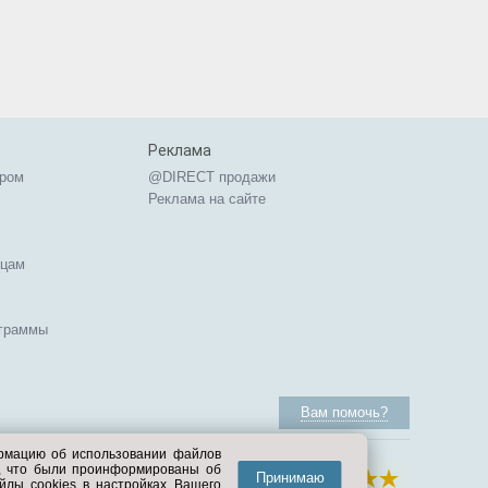
Реклама
ером
@DIRECT продажи
Реклама на сайте
ицам
ограммы
Вам помочь?
ормацию об использовании файлов
е, что были проинформированы об
Принимаю
йлы cookies в настройках Вашего