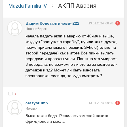
АКПП Авария
Mazda Familia IV
Вадим Константинович222
13.01.2024, 08:28
Новосибирск
начала падать акпп в аварию от 40кмч и выше,
кикдаун "раступлял коробку", ну или как я думал,
позже пришла мысль поездить S+hold(только на
второй передаче) как в итоге Все пинки,вылеты
передачи и провалы ушли. Понятно что умирает
3 передача, но возможно ли это из-за мозгов или
датчиков и тд? Может ли быть виновата
электроника, если да, то куда смотреть ?
7
crazystump
13.01.2024, 09:36
Ижевск
Была такая беда. Решилось заменой пакета
фрикционов и масла