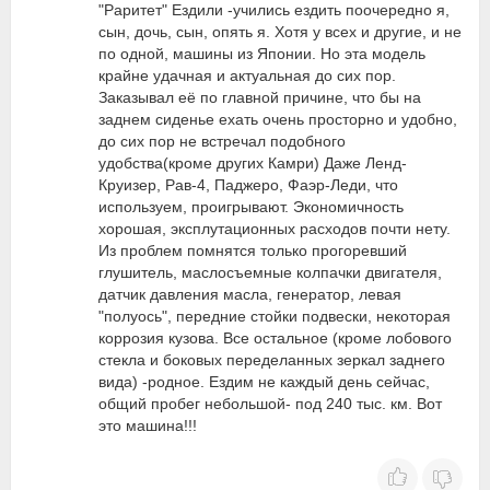
"Раритет" Ездили -учились ездить поочередно я,
сын, дочь, сын, опять я. Хотя у всех и другие, и не
по одной, машины из Японии. Но эта модель
крайне удачная и актуальная до сих пор.
Заказывал её по главной причине, что бы на
заднем сиденье ехать очень просторно и удобно,
до сих пор не встречал подобного
удобства(кроме других Камри) Даже Ленд-
Круизер, Рав-4, Паджеро, Фаэр-Леди, что
используем, проигрывают. Экономичность
хорошая, эксплутационных расходов почти нету.
Из проблем помнятся только прогоревший
глушитель, маслосъемные колпачки двигателя,
датчик давления масла, генератор, левая
"полуось", передние стойки подвески, некоторая
коррозия кузова. Все остальное (кроме лобового
стекла и боковых переделанных зеркал заднего
вида) -родное. Ездим не каждый день сейчас,
общий пробег небольшой- под 240 тыс. км. Вот
это машина!!!