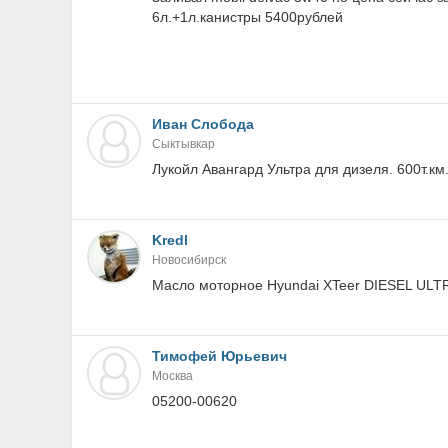
6л.+1л.канистры 5400рублей
Иван Слобода
Сыктывкар
Лукойл Авангард Ультра для дизеля. 600т.км
Kredl
Новосибирск
Масло моторное Hyundai XTeer DIESEL ULTR
Тимoфей Юрьевич
Москва
05200-00620