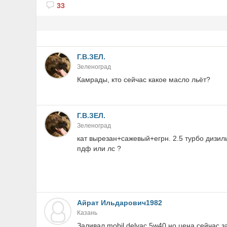
33
Г.В.ЗЕЛ.
Зеленоград
Камрады, кто сейчас какое масло льёт?
Г.В.ЗЕЛ.
Зеленоград
кат вырезан+сажевый+егрн. 2.5 турбо дизил
пдф или лс ?
Айрат Ильдарович1982
Казань
Заливал mobil delvac 5w40 но цена сейчас з