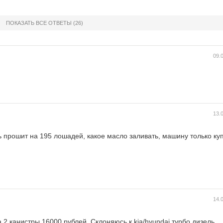
ПОКАЗАТЬ ВСЕ ОТВЕТЫ
(26)
09.
13.
ь прошит на 195 лошадей, какое масло заливать, машину только ку
14.
а 2 канистры 16000 рублей. Склоняюсь к kia/hyundai турбо дизель