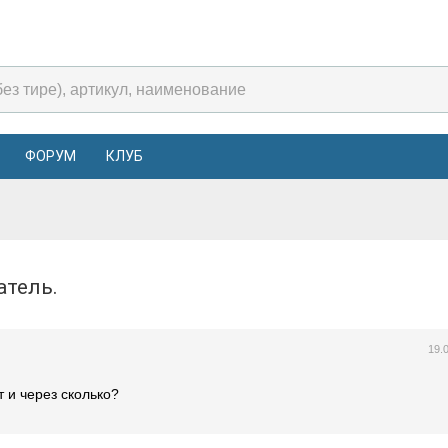
ФОРУМ
КЛУБ
гатель.
19.
т и через сколько?