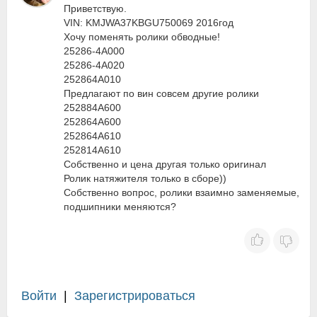
Приветствую.
VIN: KMJWA37KBGU750069 2016год
Хочу поменять ролики обводные!
25286-4A000
25286-4A020
252864A010
Предлагают по вин совсем другие ролики
252884A600
252864A600
252864A610
252814A610
Собственно и цена другая только оригинал
Ролик натяжителя только в сборе))
Собственно вопрос, ролики взаимно заменяемые,
подшипники меняются?
Войти
|
Зарегистрироваться