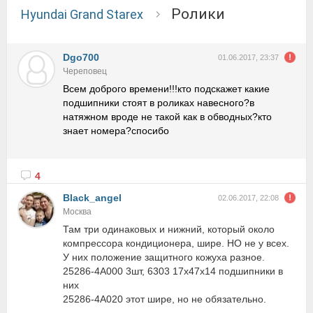
Ролики
Hyundai Grand Starex
Dgo700
01.06.2017, 23:37
Череповец
Всем доброго времени!!!кто подскажет какие
подшипники стоят в роликах навесного?в
натяжном вроде не такой как в обводных?кто
знает номера?спосибо
4
Black_angel
02.06.2017, 22:08
Москва
Там три одинаковых и нижний, который около
компрессора кондиционера, шире. НО не у всех.
У них положение защитного кожуха разное.
25286-4A000 3шт, 6303 17x47x14 подшипники в
них
25286-4A020 этот шире, но не обязательно.