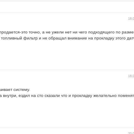
18.
 продается-это точно, а не ужели нет ни чего подходящего по разм
л топливный фильтр и не обращал внимание на прокладку этого да
18.
ивает систему.
 внутри, ездил на сто сказали что и прокладку желательно поменят
20.