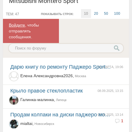
Mitsubishi Montero Sport
10
20
50
100
ТЕМ: 47
ПОКАЗЫВАТЬ СТРОК:
Войдите
, чтобы
отправлять
сообщения.
Дарю книгу по ремонту Паджеро Sport 2 поколение, с 1996 года
01 МАРТА, 19:06
Елена Александровна2026,
Москва
крыло правое стеклопластик
08.09.2025, 13:15
Галинка-малинка,
Липецк
Продам колпаки на диски паджеро монтеро на оригинальные диски хром новые
08.09.2025, 13:14
1
mialtai,
Новосибирск