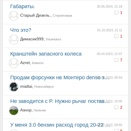
Габариты.
30.05.2024, 21:18
1
Старый Дизель.,
Стерлитамак
что это?
01.10.2023, 21:11
1
Димасик999,
Ульяновск
Кранштейн запасного колеса
05.04.2023, 21:07
7
Azret,
Алматы
Продам форсунки нв Монтеро denso зеленые б/у
05.04.2023, 06:54
mialtai,
Новосибирск
Не заводится с P. Нужно рычаг поставить на N и только тогда заведётся. И порой путает N с D
23.11.2022, 10:05
2
Азнор,
Нальчик
У меня 3.0 бензин расход город 20-22 а за городом 15-17 я уже привык кажется нормой.
04.02.2022, 09:55