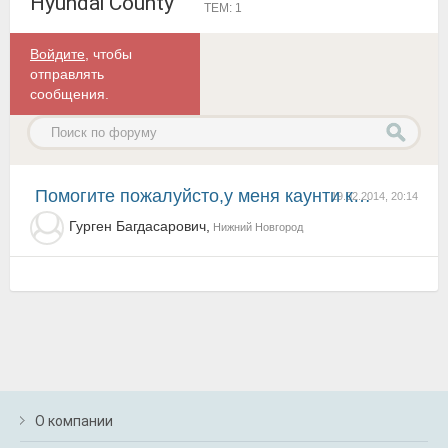
Hyundai County
ТЕМ: 1
Войдите
, чтобы
отправлять
сообщения.
Помогите пожалуйсто,у меня каунти кузбас и проблема с дверю задней не закрывается до конца что может...
19.02.2014, 20:14
Гурген Багдасарович,
Нижний Новгород
О компании