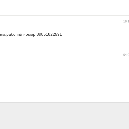
18.
стям,рабочий номер 89851822591
04.