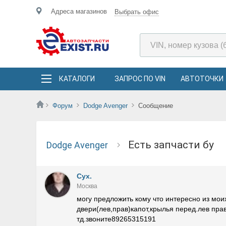
Адреса магазинов
Выбрать офис
КАТАЛОГИ
ЗАПРОС ПО VIN
АВТОТОЧКИ
Форум
Dodge Avenger
Сообщение
есть запчасти бу
Dodge Avenger
Сух.
Москва
могу предложить кому что интересно из мои
двери(лев,прав)капот,крылья перед.лев прав
тд.звоните89265315191