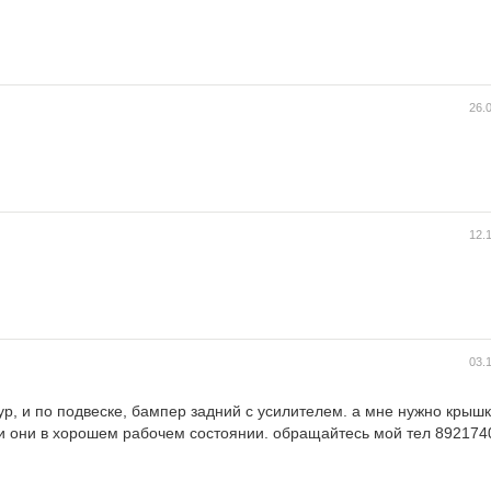
26.
12.
03.
гур, и по подвеске, бампер задний с усилителем. а мне нужно крыш
сли они в хорошем рабочем состоянии. обращайтесь мой тел 89217