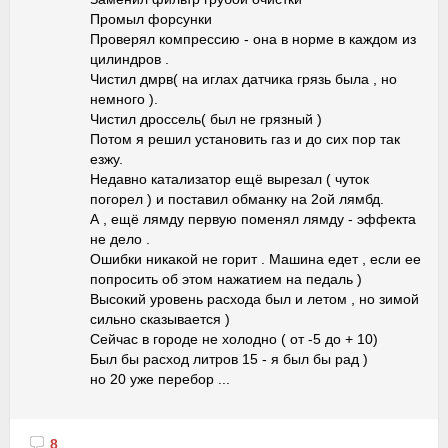
Промыл форсунки
Проверял компрессию - она в норме в каждом из
цилиндров .
Чистил дмрв( на иглах датчика грязь была , но
немного ).
Чистил дроссель( был не грязный )
Потом я решил установить газ и до сих пор так
езжу.
Недавно катализатор ещё вырезал ( чуток
погорел ) и поставил обманку на 2ой лямбд.
А , ещё лямду первую поменял лямду - эффекта
не дело .
Ошибки никакой не горит . Машина едет , если ее
попросить об этом нажатием на педаль )
Высокий уровень расхода был и летом , но зимой
сильно сказывается )
Сейчас в городе не холодно ( от -5 до + 10)
Был бы расход литров 15 - я был бы рад )
но 20 уже перебор ...
8