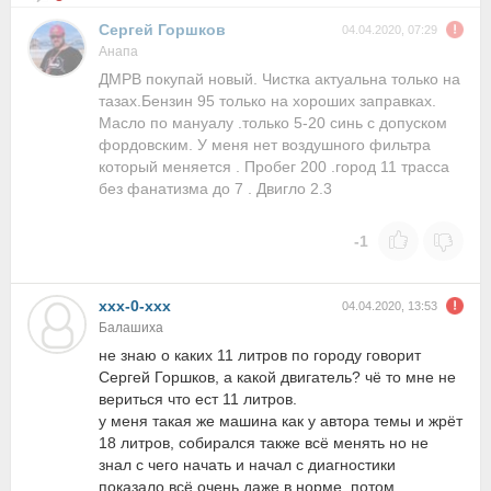
Сергей Горшков
04.04.2020, 07:29
Анапа
ДМРВ покупай новый. Чистка актуальна только на
тазах.Бензин 95 только на хороших заправках.
Масло по мануалу .только 5-20 синь с допуском
фордовским. У меня нет воздушного фильтра
который меняется . Пробег 200 .город 11 трасса
без фанатизма до 7 . Двигло 2.3
-1
xxx-0-xxx
04.04.2020, 13:53
Балашиха
не знаю о каких 11 литров по городу говорит
Сергей Горшков, а какой двигатель? чё то мне не
вериться что ест 11 литров.
у меня такая же машина как у автора темы и жрёт
18 литров, собирался также всё менять но не
знал с чего начать и начал с диагностики
показало всё очень даже в норме, потом