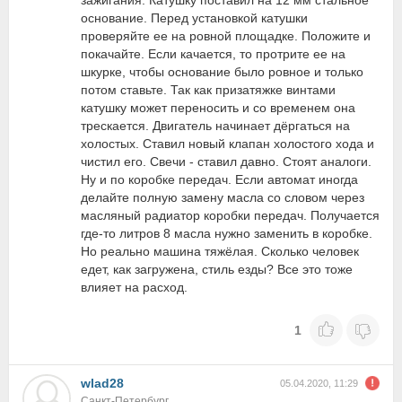
зажигания. Катушку поставил на 12 мм стальное
основание. Перед установкой катушки
проверяйте ее на ровной площадке. Положите и
покачайте. Если качается, то протрите ее на
шкурке, чтобы основание было ровное и только
потом ставьте. Так как призатяжке винтами
катушку может переносить и со временем она
трескается. Двигатель начинает дёргаться на
холостых. Ставил новый клапан холостого хода и
чистил его. Свечи - ставил давно. Стоят аналоги.
Ну и по коробке передач. Если автомат иногда
делайте полную замену масла со словом через
масляный радиатор коробки передач. Получается
где-то литров 8 масла нужно заменить в коробке.
Но реально машина тяжёлая. Сколько человек
едет, как загружена, стиль езды? Все это тоже
влияет на расход.
1
wlad28
05.04.2020, 11:29
Санкт-Петербург