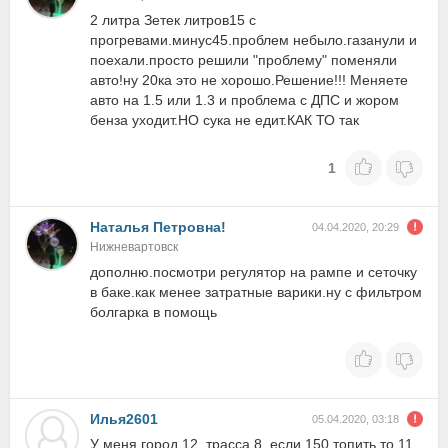
2 литра Зетек литров15 с
прогревами.минус45.проблем небыло.газанули и
поехали.просто решили "проблему" поменяли
авто!ну 20ка это не хорошо.Решение!!! Меняете
авто на 1.5 или 1.3 и проблема с ДПС и жором
бенза уходит.НО сука не едит.КАК ТО так
1
Наталья Петровна!
04.04.2020, 20:29
Нижневартовск
дополню.посмотри регулятор на рампе и сеточку
в баке.как менее затратные варики.ну с фильтром
болгарка в помощь
Илья2601
05.04.2020, 03:18
У меня город 12, трасса 8, если 150 топить то 11