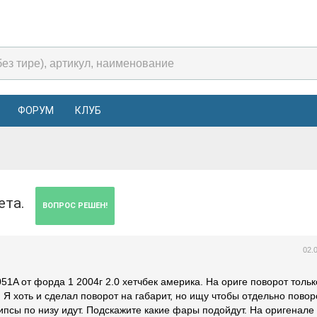
ФОРУМ
КЛУБ
вета.
ВОПРОС РЕШЕН!
02.
1A от форда 1 2004г 2.0 хетчбек америка. На ориге поворот тольк
 Я хоть и сделал поворот на габарит, но ищу чтобы отдельно повор
псы по низу идут. Подскажите какие фары подойдут. На оригенале