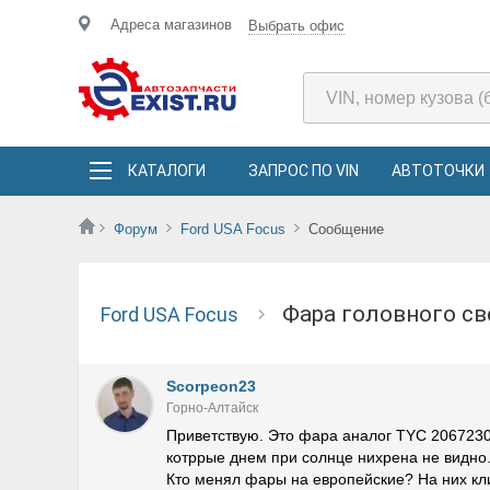
Адреса магазинов
Выбрать офис
КАТАЛОГИ
ЗАПРОС ПО VIN
АВТОТОЧКИ
Форум
Ford USA Focus
Сообщение
Фара головного с
Ford USA Focus
Scorpeon23
Горно-Алтайск
Приветствую. Это фара аналог TYC 20672305
котррые днем при солнце нихрена не видно.
Кто менял фары на европейские? На них кли