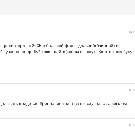
02.
е радиатора . с 2005 в большой фаре -дальний(ближний) и
- у меня. попробуй такие найти(крепы сверху) . Кстати тоже буду
02.
лывать придется. Крепления три. Два сверху, одно за крылом.
02.