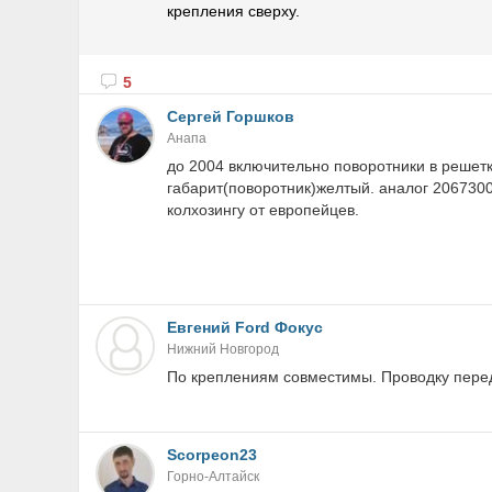
крепления сверху.
5
Сергей Горшков
Анапа
до 2004 включительно поворотники в решетк
габарит(поворотник)желтый. аналог 20673001
колхозингу от европейцев.
Евгений Ford Фокус
Нижний Новгород
По креплениям совместимы. Проводку переде
Scorpeon23
Горно-Алтайск