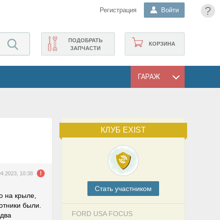
?
Регистрация
Войти
ПОДОБРАТЬ
КОРЗИНА
ЗАПЧАСТИ
ГАРАЖ
КЛУБ EXIST
04.2023, 10:38
Cтать участником
о на крыле,
отники были.
FORD USA FOCUS
 два