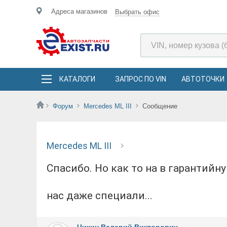
Адреса магазинов
Выбрать офис
КАТАЛОГИ
ЗАПРОС ПО VIN
АВТОТОЧКИ
Форум
Mercedes ML III
Сообщение
Mercedes ML III
Спасибо. Но как то на в гарантийную машину самому лезть не с руки. А в целом тут у
нас даже специали...