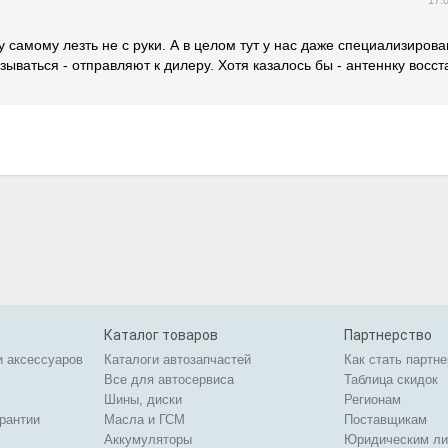
17.
у самому лезть не с руки. А в целом тут у нас даже специализиров
зываться - отправляют к дилеру. Хотя казалось бы - антеннку восст
Каталог товаров
Партнерство
и аксессуаров
Каталоги автозапчастей
Как стать партн
Все для автосервиса
Таблица скидок
Шины, диски
Регионам
арантии
Масла и ГСМ
Поставщикам
Аккумуляторы
Юридическим л