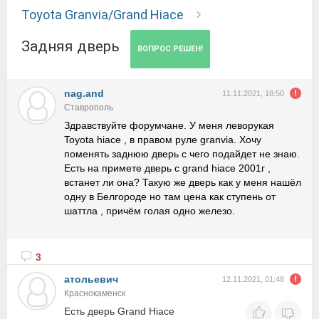
Toyota Granvia/Grand Hiace
Задняя дверь
ВОПРОС РЕШЕН!
nag.and
11.11.2021, 18:50
Ставрополь
Здравствуйте форумчане. У меня леворукая
Toyota hiace , в правом руле granvia. Хочу
поменять заднюю дверь с чего подайдет не знаю.
Есть на примете дверь с grand hiace 2001г ,
встанет ли она? Такую же дверь как у меня нашёл
одну в Белгороде но там цена как ступень от
шаттла , причём голая одно железо.
3
атольевич
12.11.2021, 01:48
Краснокаменск
Есть дверь Grand Hiace