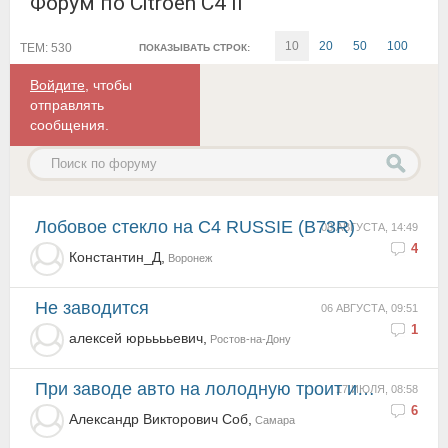
Форум по Citroen C4 II
10
20
50
100
ТЕМ: 530
ПОКАЗЫВАТЬ СТРОК:
Войдите
, чтобы
отправлять
сообщения.
Лобовое стекло на C4 RUSSIE (B73R)
08 АВГУСТА, 14:49
4
Константин_Д,
Воронеж
Не заводится
06 АВГУСТА, 09:51
1
алексей юрььььевич,
Ростов-на-Дону
При заводе авто на лолодную троит и глохнет. ТНВД на замену?
17 ИЮЛЯ, 08:58
6
Александр Викторович Соб,
Самара