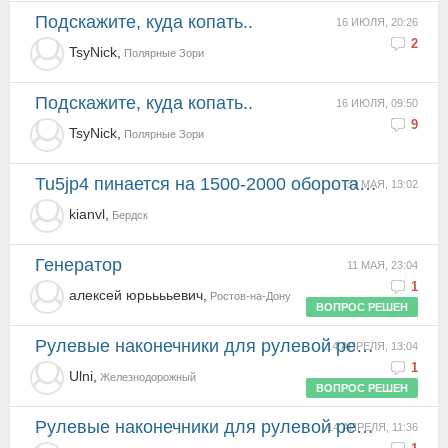
Подскажите, куда копать..
16 ИЮЛЯ, 20:26
2
TsyNick,
Полярные Зори
Подскажите, куда копать..
16 ИЮЛЯ, 09:50
9
TsyNick,
Полярные Зори
tu5jp4 пинается на 1500-2000 оборотах при разгоне
31 МАЯ, 13:02
kianvl,
Бердск
Генератор
11 МАЯ, 23:04
1
алексей юрььььевич,
Ростов-на-Дону
ВОПРОС РЕШЕН
Рулевые наконечники для рулевой рейки citroen c4 04-08 Jtec JTC-712
14 АПРЕЛЯ, 13:04
1
Ulni,
Железнодорожный
ВОПРОС РЕШЕН
Рулевые наконечники для рулевой рейки citroen c4 04-08 Jtec JTC-712
14 АПРЕЛЯ, 11:36