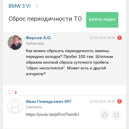
BMW 3 VI
Сброс периодичности ТО
ВОПРОС РЕШЕН!
Фирсов А.О.
22.03.2019, 14:25
Чебоксары
Как можно сбросить периодичность замены
передних колодок? Пробег 100 т.км. Штатным
образом кнопкой сброса суточного пробега -
"сброс несостоялся". Может есть и другой
алгоритм?
3
Иван Геннадьевич 007
22.03.2019, 16:26
Смоленск
https://youtu.be/pPcoITwix4U