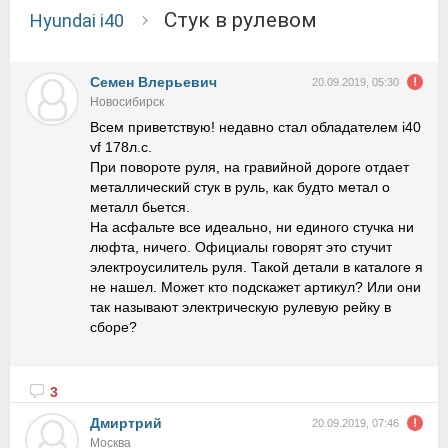
Стук в рулевом
Hyundai i40
Семен Влерьевич
20.09.2019, 05:30
Новосибирск
Всем приветствую! недавно стал обладателем i40
vf 178л.с.
При повороте руля, на гравийной дороге отдает
металлический стук в руль, как будто метал о
металл бьется.
На асфальте все идеально, ни единого стучка ни
люфта, ничего. Официалы говорят это стучит
электроусилитель руля. Такой детали в каталоге я
не нашел. Может кто подскажет артикул? Или они
так называют электрическую рулевую рейку в
сборе?
3
Дмиртрий
20.09.2019, 07:46
Москва