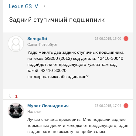
Lexus GS IV
Задний ступичный подшипник
Seregafbi
15.06.2015, 15:00
Санкт-Петербург
Yадо менять два задних ступичных подшипника
на lexus GS250 (2012) код детали: 42410-30040
подойдет ли от предыдущего кузова там код
такой: 42410-30020
штекер датчика абс одинаков?
1
Мурат Леонидович
17.06.2015, 17:04
Нальчик
Лучше сначала примерить. Мне подошли задние
тормозные диски и колодки от предыдущего, один
в один, хотя по экзисту не пробивались.