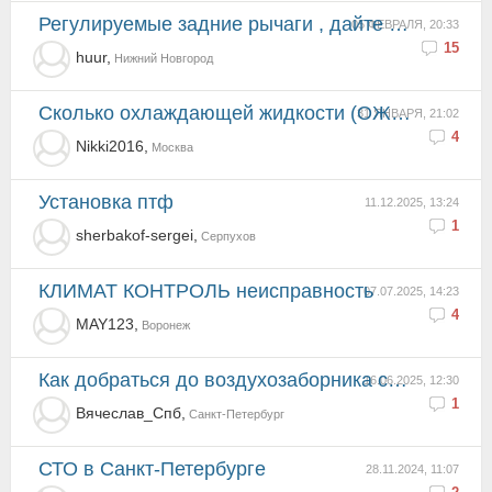
Регулируемые задние рычаги , дайте опыт (нмер детали)
05 ФЕВРАЛЯ, 20:33
15
huur,
Нижний Новгород
Сколько охлаждающей жидкости (ОЖ) требуется для замены?
31 ЯНВАРЯ, 21:02
4
Nikki2016,
Москва
Установка птф
11.12.2025, 13:24
1
sherbakof-sergei,
Серпухов
КЛИМАТ КОНТРОЛЬ неисправность
07.07.2025, 14:23
4
MAY123,
Воронеж
Как добраться до воздухозаборника салона
16.06.2025, 12:30
1
Вячеслав_Спб,
Санкт-Петербург
СТО в Санкт-Петербурге
28.11.2024, 11:07