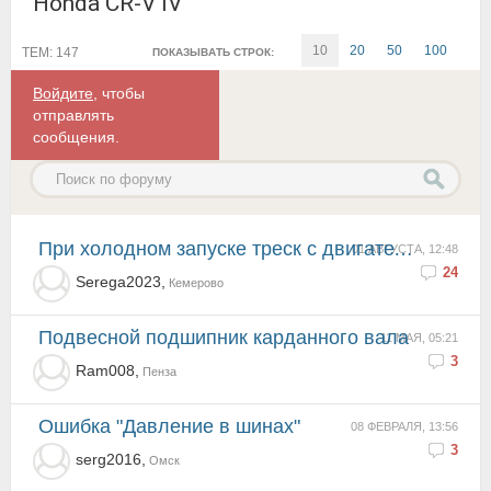
Honda CR-V IV
10
20
50
100
ТЕМ: 147
ПОКАЗЫВАТЬ СТРОК:
Войдите
, чтобы
отправлять
сообщения.
при холодном запуске треск с двигателя. Кратковременный -- тррр! и дальше все ок. пробег чуть больше...
01 АВГУСТА, 12:48
24
Serega2023,
Кемерово
Подвесной подшипник карданного вала
11 МАЯ, 05:21
3
Ram008,
Пенза
Ошибка "Давление в шинах"
08 ФЕВРАЛЯ, 13:56
3
serg2016,
Омск