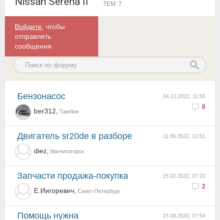
Nissan Serena II
ТЕМ: 7
Войдите
, чтобы
отправлять
сообщения.
бензонасос
04.12.2022, 11:55
8
ber312,
Тамбов
Двигатель sr20de в разборе
11.06.2022, 12:51
diez,
Магнитогорск
запчасти продажа-покупка
15.02.2022, 07:20
2
Е.Иигоревич,
Санкт-Петербург
Помощь нужна
23.08.2020, 07:54