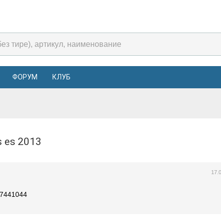
ФОРУМ
КЛУБ
us es 2013
17.
27441044