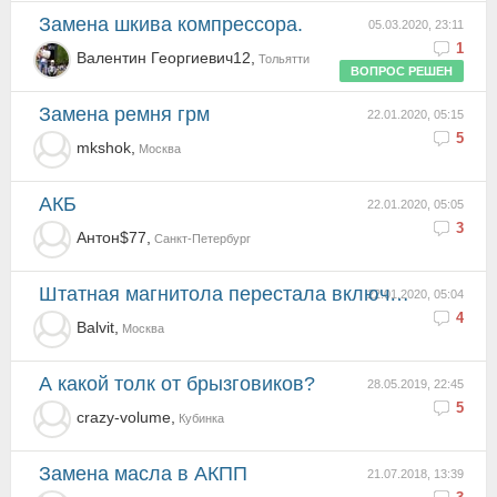
Замена шкива компрессора.
05.03.2020, 23:11
1
Валентин Георгиевич12,
Тольятти
ВОПРОС РЕШЕН
Замена ремня грм
22.01.2020, 05:15
5
mkshok,
Москва
АКБ
22.01.2020, 05:05
3
Антон$77,
Санкт-Петербург
Штатная магнитола перестала включаться
22.01.2020, 05:04
4
Balvit,
Москва
А какой толк от брызговиков?
28.05.2019, 22:45
5
crazy-volume,
Кубинка
Замена масла в АКПП
21.07.2018, 13:39