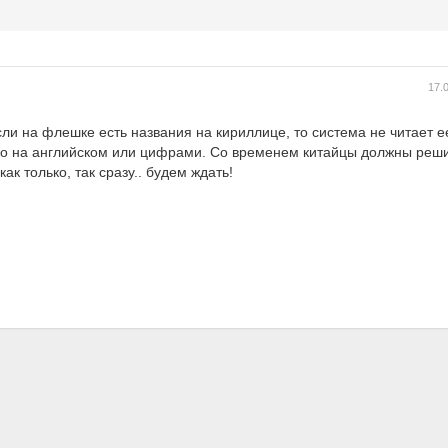
17.
если на флешке есть названия на кириллице, то система не читает е
го на английском или цифрами. Со временем китайцы должны реши
к только, так сразу.. будем ждать!