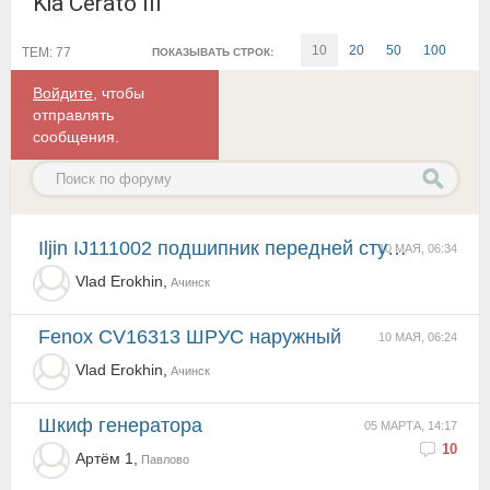
Kia Cerato III
10
20
50
100
ТЕМ: 77
ПОКАЗЫВАТЬ СТРОК:
Войдите
, чтобы
отправлять
сообщения.
Iljin IJ111002 подшипник передней ступицы
10 МАЯ, 06:34
Vlad Erokhin,
Ачинск
Fenox CV16313 ШРУС наружный
10 МАЯ, 06:24
Vlad Erokhin,
Ачинск
Шкиф генератора
05 МАРТА, 14:17
10
Артём 1,
Павлово