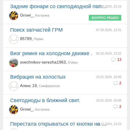
Задние фонари со светодиодной полосой.
03.08.2025, 21:15
Growi_,
Кострома
ВОПРОС РЕШЕН
Поиск запчастей ГРМ
07.05.2025, 12:31
85789,
Пермь
Визг ремня на холодном движке .
06.02.2024, 22:52
13
svechnikov-serezha1963,
Озёры
Вибрация на холостых
10.01.2024, 16:56
2
Алекс 19,
Симферополь
Светодиоды в ближний свет.
10.01.2024, 16:08
2
Growi_,
Кострома
перестала открываться от кнопки на двери
11.12.2023, 13:23