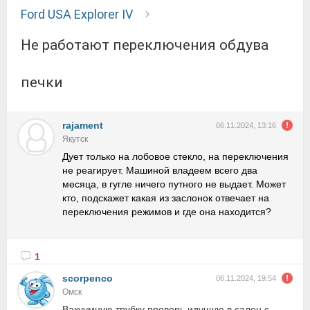
Ford USA Explorer IV
не работают переключения обдува
печки
rajament
06.11.2024, 13:16
Якутск
Дует только на лобовое стекло, на переключения
не реагирует. Машиной владеем всего два
месяца, в гугле ничего путного не выдает. Может
кто, подскажет какая из заслонок отвечает на
переключения режимов и где она находится?
1
scorpenco
06.11.2024, 19:54
Омск
Вакуумную трубку проверь идущую в салон с