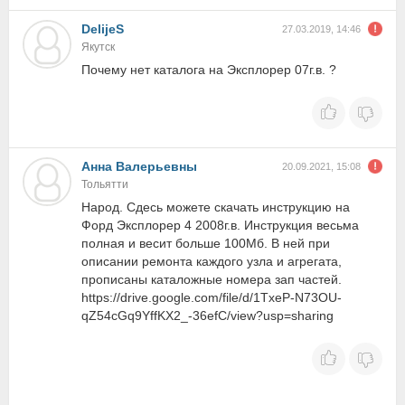
DelijeS
27.03.2019, 14:46
Якутск
Почему нет каталога на Эксплорер 07г.в. ?
Анна Валерьевны
20.09.2021, 15:08
Тольятти
Народ. Сдесь можете скачать инструкцию на
Форд Эксплорер 4 2008г.в. Инструкция весьма
полная и весит больше 100Мб. В ней при
описании ремонта каждого узла и агрегата,
прописаны каталожные номера зап частей.
https://drive.google.com/file/d/1TxeP-N73OU-
qZ54cGq9YffKX2_-36efC/view?usp=sharing