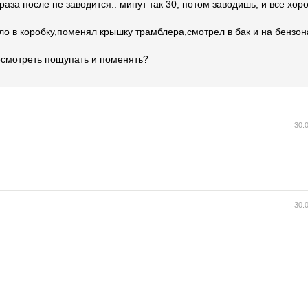
 раза после не заводится.. минут так 30, потом заводишь, и все хор
о в коробку,поменял крышку трамблера,смотрел в бак и на бензон
осмотреть пощупать и поменять?
30.
30.