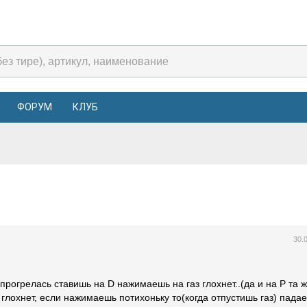
ФОРУМ
КЛУБ
30.
рогрелась ставишь на D нажимаешь на газ глохнет..(да и на P та 
ь глохнет, если нажимаешь потихоньку то(когда отпустишь газ) падае