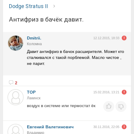
Dodge Stratus II
Антифриз в бачёк давит.
Dmitrii.
12.12.2015, 18:33
Коломна
Давит антифриз в бачок расширителя. Может кто
сталкивался с такой порблемой. Масло чистое ,
не парит.
2
TOP
15.02.2016, 13:21
Лакинск
воздух в системе или термостат ёк
Евгений Валетинович
30.11.2016, 22:05
Владимир