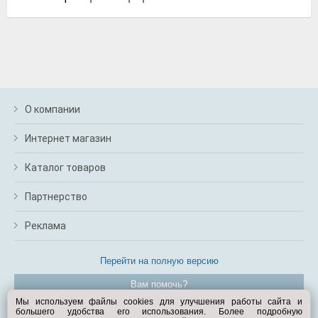
О компании
Интернет магазин
Каталог товаров
Партнерство
Реклама
Перейти на полную версию
Вам помочь?
Мы используем файлы cookies для улучшения работы сайта и
большего удобства его использования. Более подробную
© Exist.ru 1998—2026