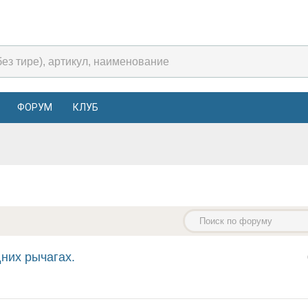
ФОРУМ
КЛУБ
дних рычагах.