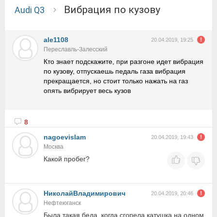
вибрация по кузову
Audi Q3
ale1108
20.04.2019, 19:25
Переславль-Залесский
Кто знает подскажите, при разгоне идет вибрация
по кузову, отпускаешь педаль газа вибрация
прекращается, но стоит только нажать на газ
опять вибрирует весь кузов
8
nagoevislam
20.04.2019, 19:43
Москва
Какой пробег?
НиколайВладимирович
20.04.2019, 20:46
Нефтеюганск
Была такая беда, когда сгорела катушка на одном